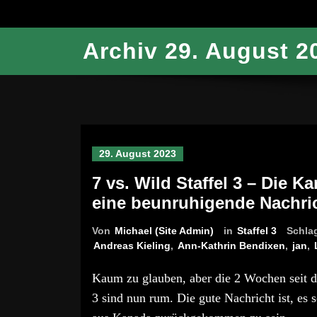
Archiv 29. August 2
29. August 2023
7 vs. Wild Staffel 3 – Die K
eine beunruhigende Nachri
Von
Michael (Site Admin)
in
Staffel 3
Schla
Andreas Kieling
,
Ann-Kathrin Bendixen
,
jan
,
Kaum zu glauben, aber die 2 Wochen seit d
3 sind nun rum. Die gute Nachricht ist, es