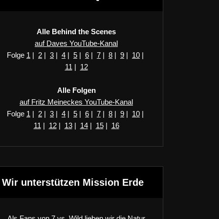
Alle Behind the Scenes
auf Daves YouTube-Kanal
Folge
1
|
2
|
3
|
4
|
5
|
6
|
7
|
8
|
9
|
10
|
11
|
12
Alle Folgen
auf Fritz Meineckes YouTube-Kanal
Folge
1
|
2
|
3
|
4
|
5
|
6
|
7
|
8
|
9
|
10
|
11
|
12
|
13
|
14
|
15
|
16
Wir unterstützen Mission Erde
Als Fans von 7 vs. Wild lieben wir die Natur