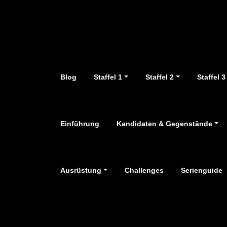
Zum
Inhalt
springen
Blog
Staffel 1
Staffel 2
Staffel 3
Einführung
Kandidaten & Gegenstände
Ausrüstung
Challenges
Serienguide