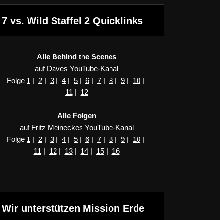
7 vs. Wild Staffel 2 Quicklinks
Alle Behind the Scenes
auf Daves YouTube-Kanal
Folge
1
|
2
|
3
|
4
|
5
|
6
|
7
|
8
|
9
|
10
|
11
|
12
Alle Folgen
auf Fritz Meineckes YouTube-Kanal
Folge
1
|
2
|
3
|
4
|
5
|
6
|
7
|
8
|
9
|
10
|
11
|
12
|
13
|
14
|
15
|
16
Wir unterstützen Mission Erde