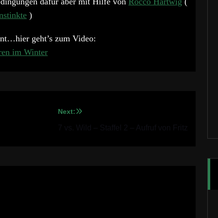
edingungen dafür aber mit Hilfe von
Rocco Hartwig
(
nstinkte
)
annt…hier geht’s zum Video:
ren im Winter
Next:
7 vs. Wild – Staffel 2 – Aufruf von Fritz