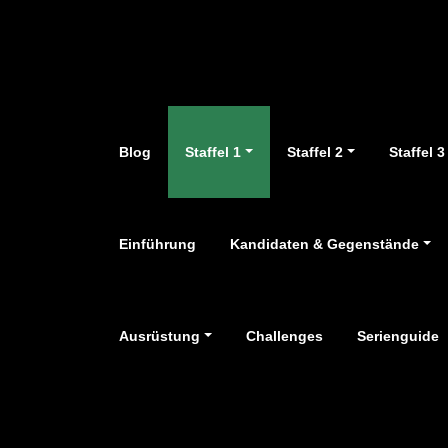
Zum
Inhalt
springen
Blog
Staffel 1
Staffel 2
Staffel 3
Einführung
Kandidaten & Gegenstände
Ausrüstung
Challenges
Serienguide