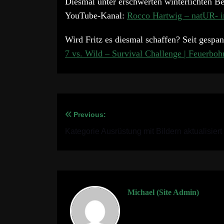
Diesmal unter erschwerten winterlichten B
YouTube-Kanal:
Rocco Hartwig – natUR- i
Wird Fritz es diesmal schaffen? Seit gesp
7 vs. Wild – Survival Challenge | Feuerboh
Previous:
Beitragsnavigation
Kategorie Ausrüstung mit Bildern aktualisiert
Michael (Site Admin)