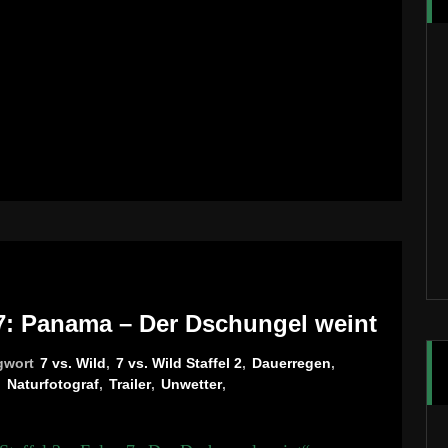
e 7: Panama – Der Dschungel weint
gwort
7 vs. Wild
,
7 vs. Wild Staffel 2
,
Dauerregen
,
,
Naturfotograf
,
Trailer
,
Unwetter
,