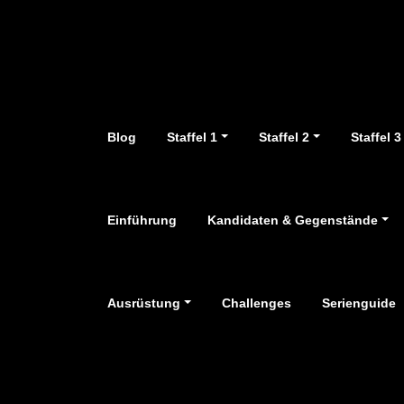
Zum
Inhalt
springen
Blog
Staffel 1
Staffel 2
Staffel 3
Einführung
Kandidaten & Gegenstände
Ausrüstung
Challenges
Serienguide