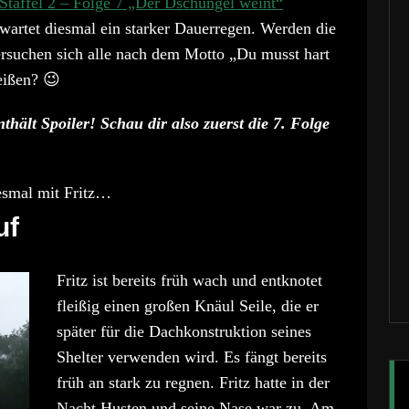
 Staffel 2 – Folge 7 „Der Dschungel weint“
wartet diesmal ein starker Dauerregen. Werden die
ersuchen sich alle nach dem Motto „Du musst hart
eißen? 😉
hält Spoiler! Schau dir also zuerst die 7. Folge
iesmal mit Fritz…
uf
Fritz ist bereits früh wach und entknotet
fleißig einen großen Knäul Seile, die er
später für die Dachkonstruktion seines
Shelter verwenden wird. Es fängt bereits
früh an stark zu regnen. Fritz hatte in der
Nacht Husten und seine Nase war zu. Am