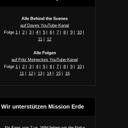
Alle Behind the Scenes
auf Daves YouTube-Kanal
Folge
1
|
2
|
3
|
4
|
5
|
6
|
7
|
8
|
9
|
10
|
11
|
12
Alle Folgen
auf Fritz Meineckes YouTube-Kanal
Folge
1
|
2
|
3
|
4
|
5
|
6
|
7
|
8
|
9
|
10
|
11
|
12
|
13
|
14
|
15
|
16
Wir unterstützen Mission Erde
Als Fans von 7 vs. Wild lieben wir die Natur