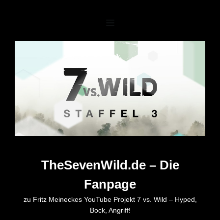
Zum
Inhalt
springen
TheSevenWild.de – Die
Fanpage
zu Fritz Meineckes YouTube Projekt 7 vs. Wild – Hyped,
Bock, Angriff!