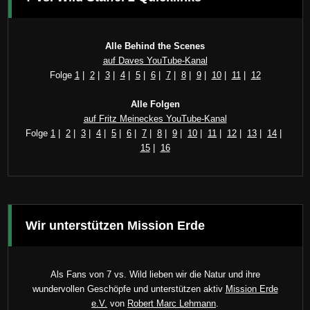
Alle Behind the Scenes
auf Daves YouTube-Kanal
Folge
1
|
2
|
3
|
4
|
5
|
6
|
7
|
8
|
9
|
10
|
11
|
12
Alle Folgen
auf Fritz Meineckes YouTube-Kanal
Folge
1
|
2
|
3
|
4
|
5
|
6
|
7
|
8
|
9
|
10
|
11
|
12
|
13
|
14
|
15
|
16
Wir unterstützen Mission Erde
Als Fans von 7 vs. Wild lieben wir die Natur und ihre
wundervollen Geschöpfe und unterstützen aktiv
Mission Erde
e.V.
von
Robert Marc Lehmann
.