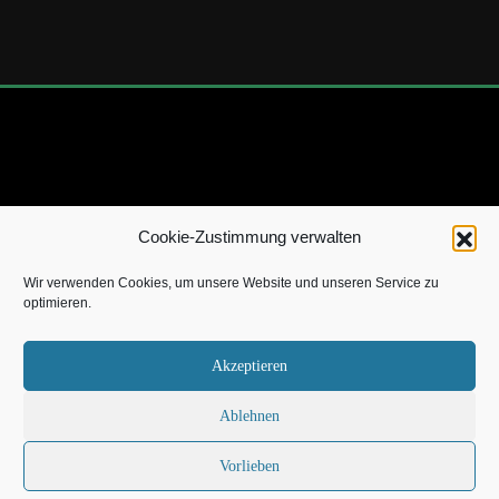
Cookie-Zustimmung verwalten
Copyright 2022 by TheSevenWild.de |
Impressum
|
Über
Wir verwenden Cookies, um unsere Website und unseren Service zu
mich
|
Kontakt
|
Datenschutz
|
Cookie-Richtlinie
optimieren.
Akzeptieren
[X]
Ablehnen
Vorlieben