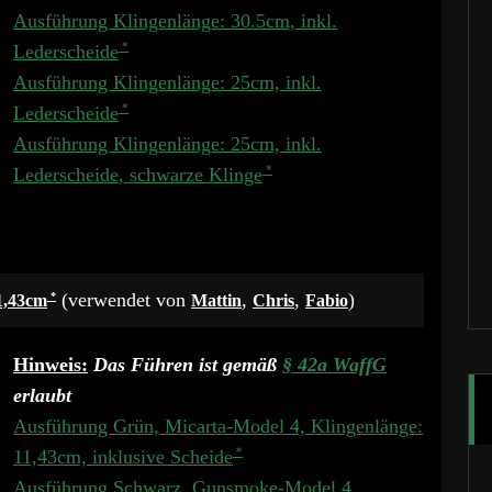
Ausführung Klingenlänge: 30.5cm, inkl.
Lederscheide
Ausführung Klingenlänge: 25cm, inkl.
Lederscheide
Ausführung Klingenlänge: 25cm, inkl.
Lederscheide, schwarze Klinge
(verwendet von
,
,
)
1,43cm
Mattin
Chris
Fabio
Hinweis:
Das Führen ist gemäß
§ 42a WaffG
erlaubt
Ausführung Grün, Micarta-Model 4, Klingenlänge:
11,43cm, inklusive Scheide
Ausführung Schwarz, Gunsmoke-Model 4,