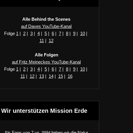
Alle Behind the Scenes
auf Daves YouTube-Kanal
Folge
1
|
2
|
3
|
4
|
5
|
6
|
7
|
8
|
9
|
10
|
11
|
12
Alle Folgen
auf Fritz Meineckes YouTube-Kanal
Folge
1
|
2
|
3
|
4
|
5
|
6
|
7
|
8
|
9
|
10
|
11
|
12
|
13
|
14
|
15
|
16
Wir unterstützen Mission Erde
Als Fans von 7 vs. Wild lieben wir die Natur