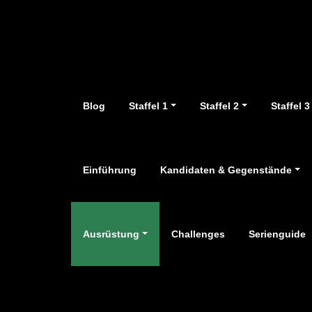
Zum
Inhalt
springen
Blog
Staffel 1
Staffel 2
Staffel 3
Einführung
Kandidaten & Gegenstände
Ausrüstung
Challenges
Serienguide