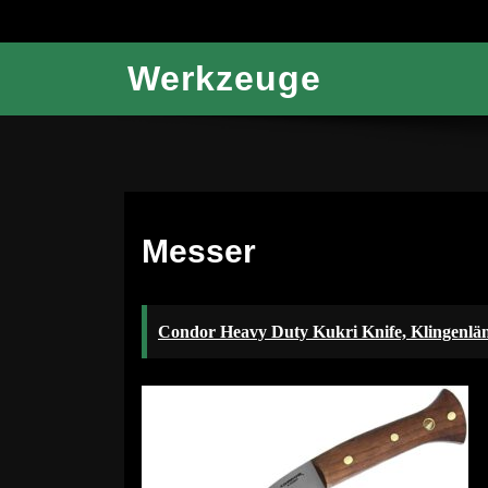
Werkzeuge
Messer
Condor Heavy Duty Kukri Knife, Klingenlä