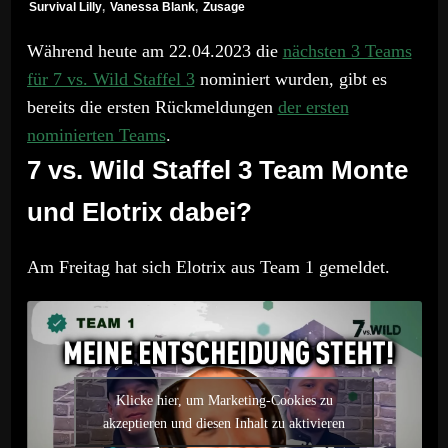
Survival Lilly
,
Vanessa Blank
,
Zusage
Während heute am 22.04.2023 die
nächsten 3 Teams
für 7 vs. Wild Staffel 3
nominiert wurden, gibt es
bereits die ersten Rückmeldungen
der ersten
nominierten Teams
.
7 vs. Wild Staffel 3 Team Monte
und Elotrix dabei?
Am Freitag hat sich Elotrix aus Team 1 gemeldet.
Klicke hier, um Marketing-Cookies zu
akzeptieren und diesen Inhalt zu aktivieren