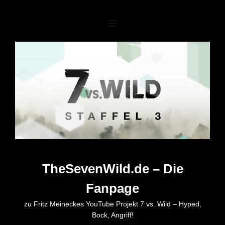
Zum
Inhalt
springen
TheSevenWild.de – Die
Fanpage
zu Fritz Meineckes YouTube Projekt 7 vs. Wild – Hyped,
Bock, Angriff!