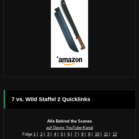
7 vs. Wild Staffel 2 Quicklinks
Alle Behind the Scenes
auf Daves YouTube-Kanal
Folge
1
|
2
|
3
|
4
|
5
|
6
|
7
|
8
|
9
|
10
|
11
|
12