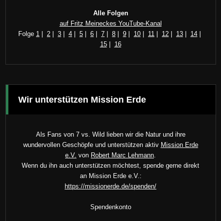
Alle Folgen
auf Fritz Meineckes YouTube-Kanal
Folge
1
|
2
|
3
|
4
|
5
|
6
|
7
|
8
|
9
|
10
|
11
|
12
|
13
|
14
|
15
|
16
Wir unterstützen Mission Erde
Als Fans von 7 vs. Wild lieben wir die Natur und ihre
wundervollen Geschöpfe und unterstützen aktiv
Mission Erde
e.V.
von
Robert Marc Lehmann
.
Wenn du ihn auch unterstützen möchtest, spende gerne direkt
an Mission Erde e.V.:
https://missionerde.de/spenden/
Spendenkonto