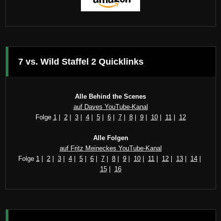
7 vs. Wild Staffel 2 Quicklinks
Alle Behind the Scenes
auf Daves YouTube-Kanal
Folge
1
|
2
|
3
|
4
|
5
|
6
|
7
|
8
|
9
|
10
|
11
|
12
Alle Folgen
auf Fritz Meineckes YouTube-Kanal
Folge
1
|
2
|
3
|
4
|
5
|
6
|
7
|
8
|
9
|
10
|
11
|
12
|
13
|
14
|
15
|
16