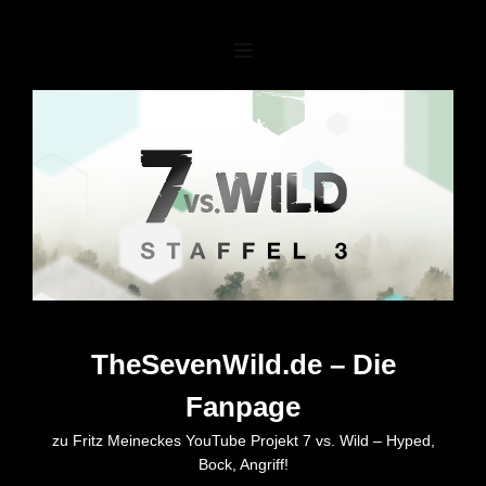
Zum
Inhalt
springen
TheSevenWild.de – Die
Fanpage
zu Fritz Meineckes YouTube Projekt 7 vs. Wild – Hyped,
Bock, Angriff!