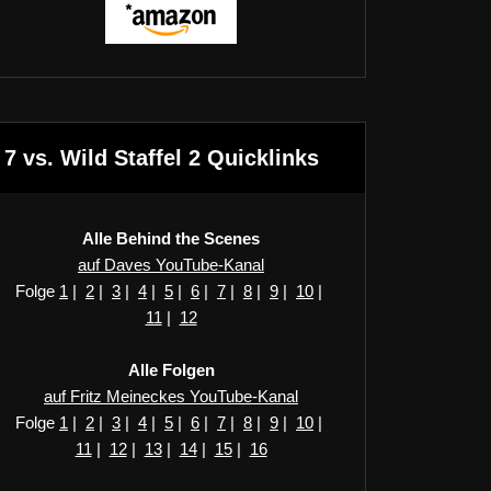
7 vs. Wild Staffel 2 Quicklinks
Alle Behind the Scenes
auf Daves YouTube-Kanal
Folge
1
|
2
|
3
|
4
|
5
|
6
|
7
|
8
|
9
|
10
|
11
|
12
Alle Folgen
auf Fritz Meineckes YouTube-Kanal
Folge
1
|
2
|
3
|
4
|
5
|
6
|
7
|
8
|
9
|
10
|
11
|
12
|
13
|
14
|
15
|
16