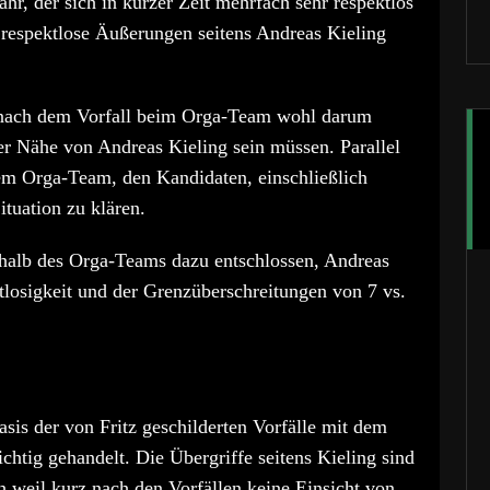
hr, der sich in kurzer Zeit mehrfach sehr respektlos
e respektlose Äußerungen seitens Andreas Kieling
nach dem Vorfall beim Orga-Team wohl darum
der Nähe von Andreas Kieling sein müssen. Parallel
dem Orga-Team, den Kandidaten, einschließlich
tuation zu klären.
halb des Orga-Teams dazu entschlossen, Andreas
losigkeit und der Grenzüberschreitungen von 7 vs.
sis der von Fritz geschilderten Vorfälle mit dem
htig gehandelt. Die Übergriffe seitens Kieling sind
h weil kurz nach den Vorfällen keine Einsicht von