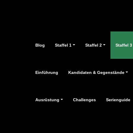
Zum
Inhalt
springen
Blog
Staffel 1
Staffel 2
Staffel 3
Einführung
Kandidaten & Gegenstände
Ausrüstung
Challenges
Serienguide