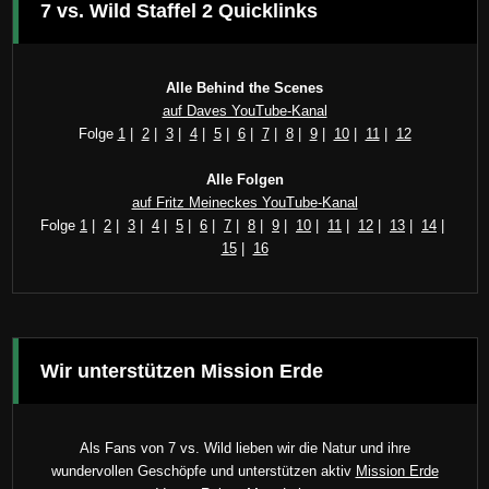
7 vs. Wild Staffel 2 Quicklinks
Alle Behind the Scenes
auf Daves YouTube-Kanal
Folge
1
|
2
|
3
|
4
|
5
|
6
|
7
|
8
|
9
|
10
|
11
|
12
Alle Folgen
auf Fritz Meineckes YouTube-Kanal
Folge
1
|
2
|
3
|
4
|
5
|
6
|
7
|
8
|
9
|
10
|
11
|
12
|
13
|
14
|
15
|
16
Wir unterstützen Mission Erde
Als Fans von 7 vs. Wild lieben wir die Natur und ihre
wundervollen Geschöpfe und unterstützen aktiv
Mission Erde