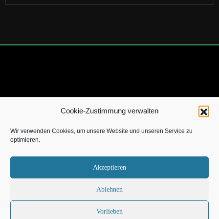
Cookie-Zustimmung verwalten
Copyright 2022 by TheSevenWild.de |
Impressum
|
Über
Wir verwenden Cookies, um unsere Website und unseren Service zu
mich
|
Kontakt
|
Datenschutz
|
Cookie-Richtlinie
optimieren.
Akzeptieren
[X]
Ablehnen
Vorlieben