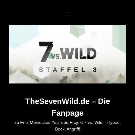
Zum
Inhalt
springen
TheSevenWild.de – Die
Fanpage
zu Fritz Meineckes YouTube Projekt 7 vs. Wild – Hyped,
Bock, Angriff!