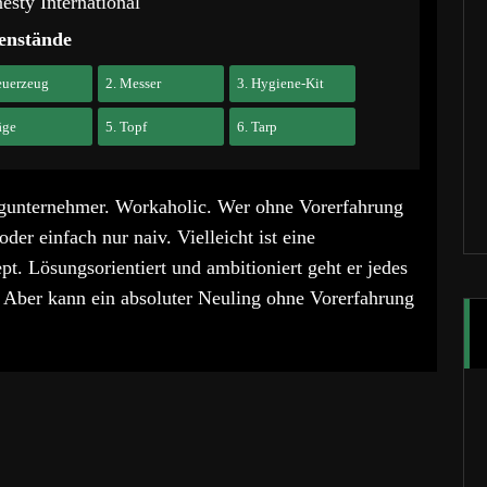
sty International
enstände
euerzeug
2. Messer
3. Hygiene-Kit
äge
5. Topf
6. Tarp
gunternehmer. Workaholic. Wer ohne Vorerfahrung
oder einfach nur naiv. Vielleicht ist eine
. Lösungsorientiert und ambitioniert geht er jedes
. Aber kann ein absoluter Neuling ohne Vorerfahrung