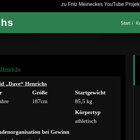
zu Fritz Meineckes YouTube Projekt 
chs
Start
K
Henrichs
id „Dave“ Henrichs
r
Größe
Startgewicht
ahre
187cm
85,5 kg
Körpertyp
athletisch
ndenorganisation bei Gewinn