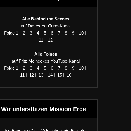
Alle Behind the Scenes
auf Daves YouTube-Kanal
Folge
1
|
2
|
3
|
4
|
5
|
6
|
7
|
8
|
9
|
10
|
11
|
12
Alle Folgen
auf Fritz Meineckes YouTube-Kanal
Folge
1
|
2
|
3
|
4
|
5
|
6
|
7
|
8
|
9
|
10
|
11
|
12
|
13
|
14
|
15
|
16
Wir unterstützen Mission Erde
Als Fans von 7 vs. Wild lieben wir die Natur