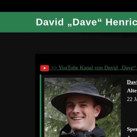
David „Dave“ Henri
>> YouTube Kanal von David „Dave“ 
Dav
Alte
22 J
Spe