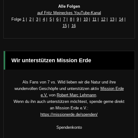
Alle Folgen
auf Fritz Meineckes YouTube-Kanal
Folge
1
|
2
|
3
|
4
|
5
|
6
|
7
|
8
|
9
|
10
|
11
|
12
|
13
|
14
|
15
|
16
Wir unterstützen Mission Erde
Als Fans von 7 vs. Wild lieben wir die Natur und ihre
wundervollen Geschöpfe und unterstützen aktiv
Mission Erde
e.V.
von
Robert Marc Lehmann
.
Wenn du ihn auch unterstützen möchtest, spende gerne direkt
an Mission Erde e.V.:
https://missionerde.de/spenden/
Spendenkonto