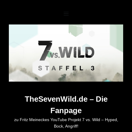
Zum
Inhalt
springen
TheSevenWild.de – Die
Fanpage
zu Fritz Meineckes YouTube Projekt 7 vs. Wild – Hyped,
Bock, Angriff!