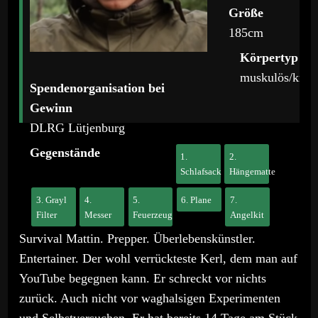
Größe
185cm
Körpertyp
muskulös/kräft
Spendenorganisation bei
Gewinn
DLRG Lütjenburg
Gegenstände
1.
2.
Schlafsack
Hängematte
3. Grayl
4.
5.
6. Plane
7.
Filter
Messer
Feuerzeug
Angelkit
Survival Mattin. Prepper. Überlebenskünstler.
Entertainer. Der wohl verrückteste Kerl, dem man auf
YouTube begegnen kann. Er schreckt vor nichts
zurück. Auch nicht vor waghalsigen Experimenten
und Selbstversuchen. Er hat bereits 14 Tage am Stück