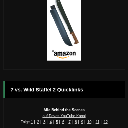
7 vs. Wild Staffel 2 Quicklinks
Alle Behind the Scenes
auf Daves YouTube-Kanal
Folge
1
|
2
|
3
|
4
|
5
|
6
|
7
|
8
|
9
|
10
|
11
|
12