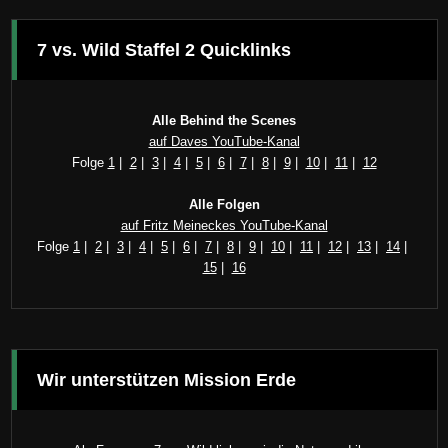
7 vs. Wild Staffel 2 Quicklinks
Alle Behind the Scenes
auf Daves YouTube-Kanal
Folge
1
|
2
|
3
|
4
|
5
|
6
|
7
|
8
|
9
|
10
|
11
|
12
Alle Folgen
auf Fritz Meineckes YouTube-Kanal
Folge
1
|
2
|
3
|
4
|
5
|
6
|
7
|
8
|
9
|
10
|
11
|
12
|
13
|
14
|
15
|
16
Wir unterstützen Mission Erde