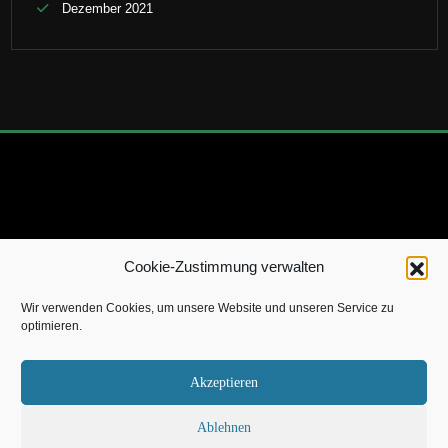
Dezember 2021
Cookie-Zustimmung verwalten
Copyright 2022 by TheSevenWild.de |
Impressum
|
Über
Wir verwenden Cookies, um unsere Website und unseren Service zu
mich
|
Kontakt
|
Datenschutz
|
Cookie-Richtlinie
optimieren.
Akzeptieren
[X]
Ablehnen