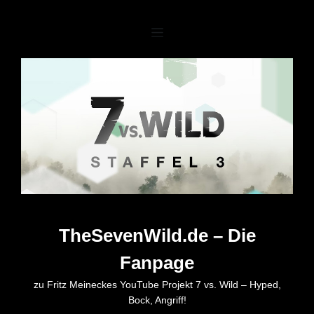
Zum
Inhalt
springen
TheSevenWild.de – Die
Fanpage
zu Fritz Meineckes YouTube Projekt 7 vs. Wild – Hyped,
Bock, Angriff!