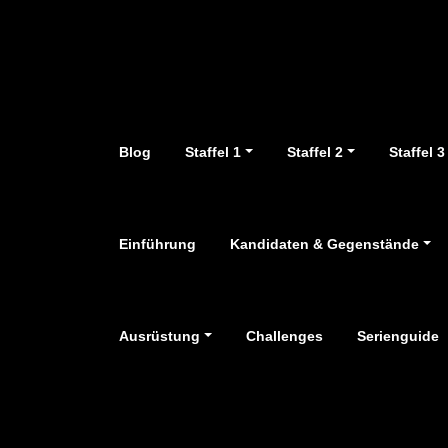
Zum
Inhalt
springen
Blog
Staffel 1
Staffel 2
Staffel 3
Einführung
Kandidaten & Gegenstände
Ausrüstung
Challenges
Serienguide