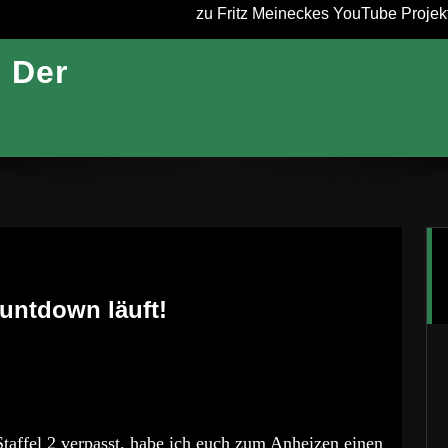
zu Fritz Meineckes YouTube Projekt 
– Der
ountdown läuft!
Staffel 2 verpasst, habe ich euch zum Anheizen einen