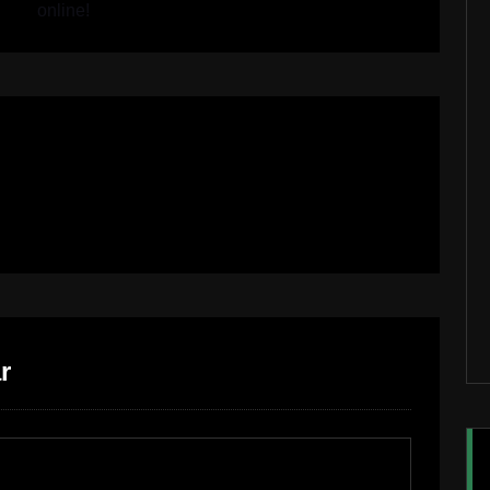
online!
r