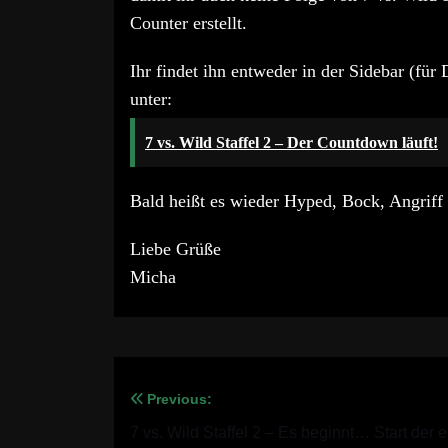
Counter erstellt.
Ihr findet ihn entweder in der Sidebar (für
unter:
7 vs. Wild Staffel 2 – Der Countdown läuft!
Bald heißt es wieder Hyped, Bock, Angriff
Liebe Grüße
Micha
Previous:
Beitragsnavigation
7 vs. Wild Staffel 2 – Es beginnt… Start der e