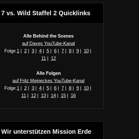
7 vs. Wild Staffel 2 Quicklinks
Alle Behind the Scenes
auf Daves YouTube-Kanal
Folge
1
|
2
|
3
|
4
|
5
|
6
|
7
|
8
|
9
|
10
|
11
|
12
Alle Folgen
auf Fritz Meineckes YouTube-Kanal
Folge
1
|
2
|
3
|
4
|
5
|
6
|
7
|
8
|
9
|
10
|
11
|
12
|
13
|
14
|
15
|
16
Wir unterstützen Mission Erde