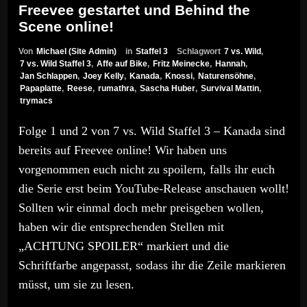
Freevee gestartet und Behind the
Scene online!
Von
Michael (Site Admin)
in
Staffel 3
Schlagwort
7 vs. Wild
,
7 vs. Wild Staffel 3
,
Affe auf Bike
,
Fritz Meinecke
,
Hannah
,
Jan Schlappen
,
Joey Kelly
,
Kanada
,
Knossi
,
Naturensöhne
,
Papaplatte
,
Reese
,
rumathra
,
Sascha Huber
,
Survival Mattin
,
trymacs
Folge 1 und 2 von 7 vs. Wild Staffel 3 – Kanada sind
bereits auf Freevee online! Wir haben uns
vorgenommen euch nicht zu spoilern, falls ihr euch
die Serie erst beim YouTube-Release anschauen wollt!
Sollten wir einmal doch mehr preisgeben wollen,
haben wir die entsprechenden Stellen mit
„ACHTUNG SPOILER“ markiert und die
Schriftfarbe angepasst, sodass ihr die Zeile markieren
müsst, um sie zu lesen.