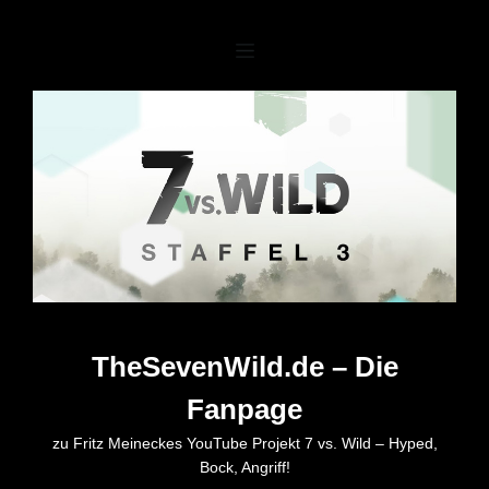
Zum
Inhalt
springen
TheSevenWild.de – Die
Fanpage
zu Fritz Meineckes YouTube Projekt 7 vs. Wild – Hyped,
Bock, Angriff!