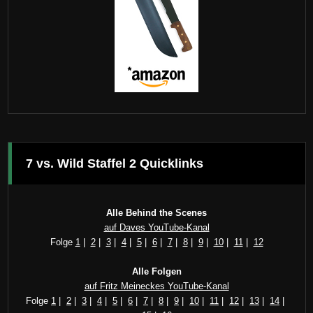
7 vs. Wild Staffel 2 Quicklinks
Alle Behind the Scenes
auf Daves YouTube-Kanal
Folge
1
|
2
|
3
|
4
|
5
|
6
|
7
|
8
|
9
|
10
|
11
|
12
Alle Folgen
auf Fritz Meineckes YouTube-Kanal
Folge
1
|
2
|
3
|
4
|
5
|
6
|
7
|
8
|
9
|
10
|
11
|
12
|
13
|
14
|