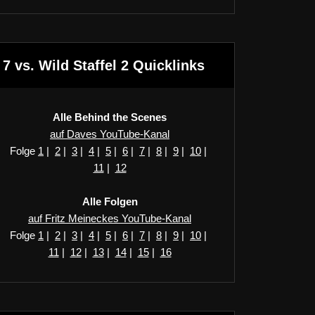
7 vs. Wild Staffel 2 Quicklinks
Alle Behind the Scenes
auf Daves YouTube-Kanal
Folge
1
|
2
|
3
|
4
|
5
|
6
|
7
|
8
|
9
|
10
|
11
|
12
Alle Folgen
auf Fritz Meineckes YouTube-Kanal
Folge
1
|
2
|
3
|
4
|
5
|
6
|
7
|
8
|
9
|
10
|
11
|
12
|
13
|
14
|
15
|
16