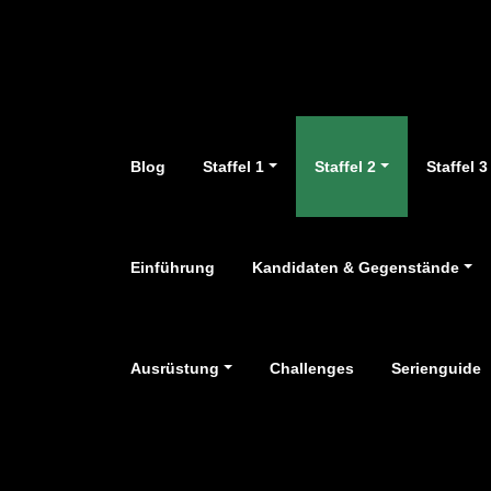
Zum
Inhalt
springen
Blog
Staffel 1
Staffel 2
Staffel 3
Einführung
Kandidaten & Gegenstände
Ausrüstung
Challenges
Serienguide