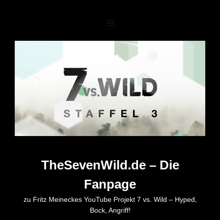
Zum
Inhalt
springen
TheSevenWild.de – Die
Fanpage
zu Fritz Meineckes YouTube Projekt 7 vs. Wild – Hyped,
Bock, Angriff!