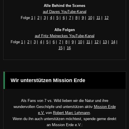
Alle Behind the Scenes
auf Daves YouTube-Kanal
Folge
1
|
2
|
3
|
4
|
5
|
6
|
7
|
8
|
9
|
10
|
11
|
12
Alle Folgen
auf Fritz Meineckes YouTube-Kanal
Folge
1
|
2
|
3
|
4
|
5
|
6
|
7
|
8
|
9
|
10
|
11
|
12
|
13
|
14
|
15
|
16
Wir unterstützen Mission Erde
Als Fans von 7 vs. Wild lieben wir die Natur und ihre
wundervollen Geschöpfe und unterstützen aktiv
Mission Erde
e.V.
von
Robert Marc Lehmann
.
Wenn du ihn auch unterstützen möchtest, spende gerne direkt
an Mission Erde e.V.: