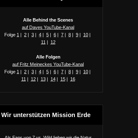
Alle Behind the Scenes
auf Daves YouTube-Kanal
Folge
1
|
2
|
3
|
4
|
5
|
6
|
7
|
8
|
9
|
10
|
11
|
12
Alle Folgen
auf Fritz Meineckes YouTube-Kanal
Folge
1
|
2
|
3
|
4
|
5
|
6
|
7
|
8
|
9
|
10
|
11
|
12
|
13
|
14
|
15
|
16
Wir unterstützen Mission Erde
Als Fans von 7 vs. Wild lieben wir die Natur