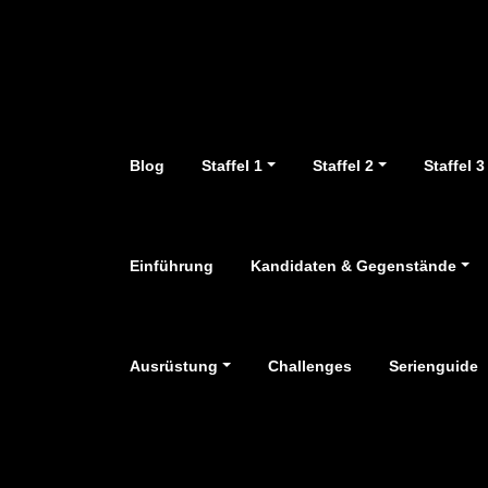
Zum
Inhalt
springen
Blog
Staffel 1
Staffel 2
Staffel 3
Einführung
Kandidaten & Gegenstände
Ausrüstung
Challenges
Serienguide