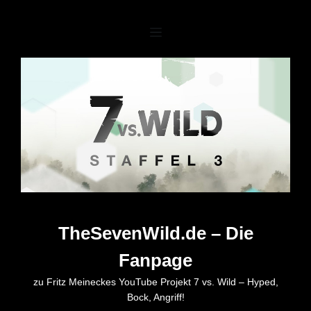
Zum
Inhalt
springen
TheSevenWild.de – Die
Fanpage
zu Fritz Meineckes YouTube Projekt 7 vs. Wild – Hyped,
Bock, Angriff!