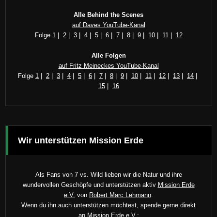
Alle Behind the Scenes
auf Daves YouTube-Kanal
Folge
1
|
2
|
3
|
4
|
5
|
6
|
7
|
8
|
9
|
10
|
11
|
12
Alle Folgen
auf Fritz Meineckes YouTube-Kanal
Folge
1
|
2
|
3
|
4
|
5
|
6
|
7
|
8
|
9
|
10
|
11
|
12
|
13
|
14
|
15
|
16
Wir unterstützen Mission Erde
Als Fans von 7 vs. Wild lieben wir die Natur und ihre
wundervollen Geschöpfe und unterstützen aktiv
Mission Erde
e.V.
von
Robert Marc Lehmann
.
Wenn du ihn auch unterstützen möchtest, spende gerne direkt
an Mission Erde e.V.: