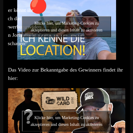
Hier könnt ihr
euch das
Klicke hier, um Marketing-Cookies zu
Bewerbungsvideo
akzeptieren und diesen Inhalt zu aktivieren
von Joris direkt
anschauen:
Das Video zur Bekanntgabe des Gewinners findet ihr
hier:
Klicke hier, um Marketing-Cookies zu
akzeptieren und diesen Inhalt zu aktivieren