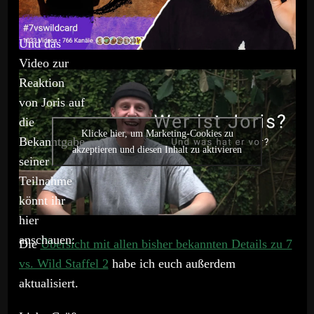
Und das
Video zur
Reaktion
von Joris auf
die
Klicke hier, um Marketing-Cookies zu
Bekanntgabe
akzeptieren und diesen Inhalt zu aktivieren
seiner
Teilnahme
könnt ihr
hier
anschauen:
Die
Übersicht mit allen bisher bekannten Details zu 7
vs. Wild Staffel 2
habe ich euch außerdem
aktualisiert.