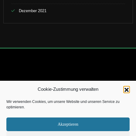
Dezember 2021
Cookie-Zustimmung verwalten
Copyright 2022 by TheSevenWild.de |
Impressum
|
Über
Wir verwenden Cookies, um unsere Website und unseren Service zu
mich
|
Kontakt
|
Datenschutz
|
Cookie-Richtlinie
optimieren.
Akzeptieren
[X]