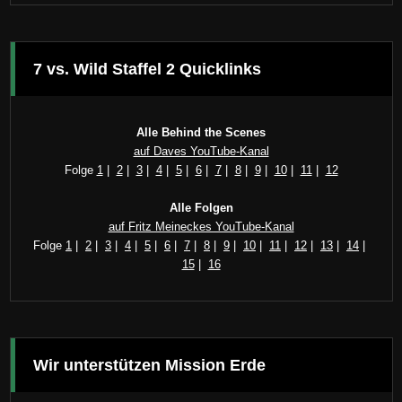
7 vs. Wild Staffel 2 Quicklinks
Alle Behind the Scenes
auf Daves YouTube-Kanal
Folge
1
|
2
|
3
|
4
|
5
|
6
|
7
|
8
|
9
|
10
|
11
|
12
Alle Folgen
auf Fritz Meineckes YouTube-Kanal
Folge
1
|
2
|
3
|
4
|
5
|
6
|
7
|
8
|
9
|
10
|
11
|
12
|
13
|
14
|
15
|
16
Wir unterstützen Mission Erde