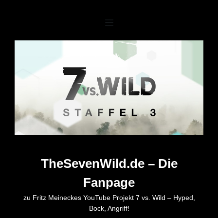
Zum
Inhalt
springen
TheSevenWild.de – Die
Fanpage
zu Fritz Meineckes YouTube Projekt 7 vs. Wild – Hyped,
Bock, Angriff!