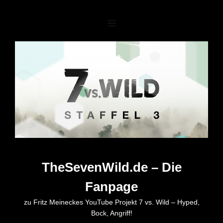
Zum
Inhalt
springen
TheSevenWild.de – Die
Fanpage
zu Fritz Meineckes YouTube Projekt 7 vs. Wild – Hyped,
Bock, Angriff!