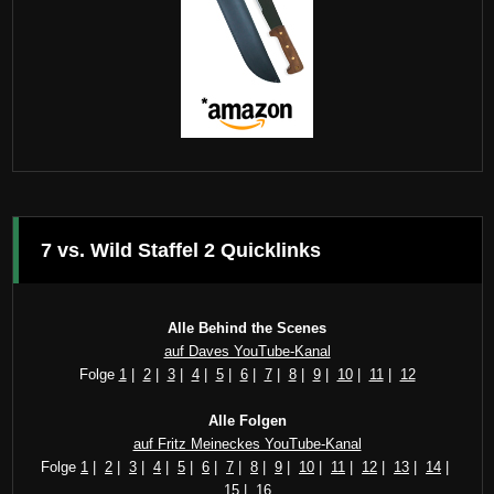
7 vs. Wild Staffel 2 Quicklinks
Alle Behind the Scenes
auf Daves YouTube-Kanal
Folge
1
|
2
|
3
|
4
|
5
|
6
|
7
|
8
|
9
|
10
|
11
|
12
Alle Folgen
auf Fritz Meineckes YouTube-Kanal
Folge
1
|
2
|
3
|
4
|
5
|
6
|
7
|
8
|
9
|
10
|
11
|
12
|
13
|
14
|
15
|
16